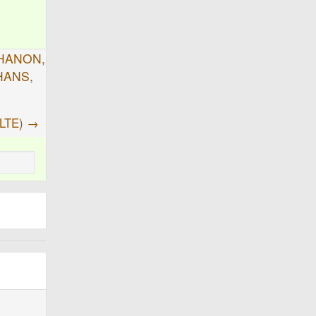
HANON,
HANS,
RLTE) →