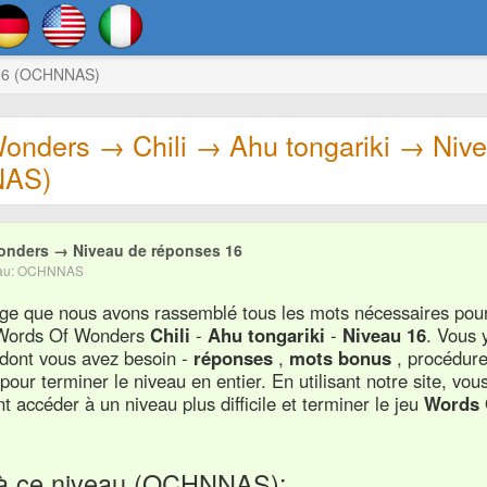
u 16 (OCHNNAS)
onders → Chili → Ahu tongariki → Niv
NAS)
onders → Niveau de réponses 16
veau: OCHNNAS
page que nous avons rassemblé tous les mots nécessaires pou
u Words Of Wonders
Chili
-
Ahu tongariki
-
Niveau 16
. Vous 
 dont vous avez besoin -
réponses
,
mots bonus
, procédur
s
pour terminer le niveau en entier. En utilisant notre site, vou
 accéder à un niveau plus difficile et terminer le jeu
Words 
 à ce niveau (OCHNNAS):