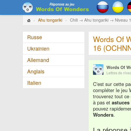
Ahu tongariki
Chili → Ahu tongariki → Nivea
Russe
Words Of W
16 (OCHN
Ukrainien
Allemand
Words Of W
Anglais
Lettres de ni
Italien
C'est sur cette 
compléter le je
trouverez tout ce
à pas et
astuce
pouvez rapidement
Wonders
.
La réponse