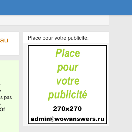
Place pour votre publicité:
eau
r
y
es pas
s
Of