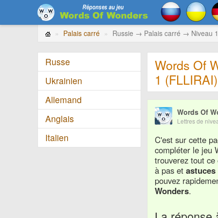
Palais carré
Russie → Palais carré → Niveau 1
Russe
Words Of W
1 (FLLIRAI)
Ukrainien
Allemand
Words Of W
Anglais
Lettres de nive
Italien
C'est sur cette 
compléter le je
trouverez tout ce
à pas et
astuce
pouvez rapidement
Wonders
.
La réponse 