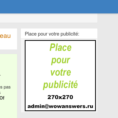
Place pour votre publicité:
veau
r
es pas
s
Of