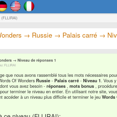
 (FLLIRAI)
onders → Russie → Palais carré → Ni
onders → Niveau de réponses 1
au: FLLIRAI
page que nous avons rassemblé tous les mots nécessaires pou
u Words Of Wonders
Russie
-
Palais carré
-
Niveau 1
. Vous y
 dont vous avez besoin -
réponses
,
mots bonus
, procédur
s
pour terminer le niveau en entier. En utilisant notre site, vou
 accéder à un niveau plus difficile et terminer le jeu
Words 
à ce niveau (FLLIRAI):