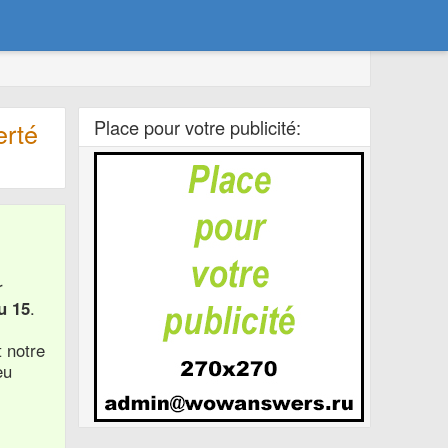
Place pour votre publicité:
erté
r
u 15
.
t notre
eu