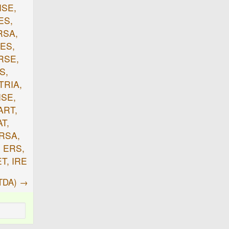
ISE,
ES,
RSA,
IES,
ARSE,
S,
TRIA,
ISE,
ART,
AT,
 RSA,
, ERS,
ET, IRE
OTDA) →