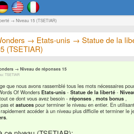
liberté → Niveau 15 (TSETIAR)
onders → Etats-unis → Statue de la lib
15 (TSETIAR)
onders → Niveau de réponses 15
eau: TSETIAR
page que nous avons rassemblé tous les mots nécessaires pou
u Words Of Wonders
Etats-unis
-
Statue de la liberté
-
Nivea
tout ce dont vous avez besoin -
réponses
,
mots bonus
,
 pas et
astuces
pour terminer le niveau en entier. En utilisan
rapidement accéder à un niveau plus difficile et terminer le j
ers
.
à ce niveau (TSETIAR):