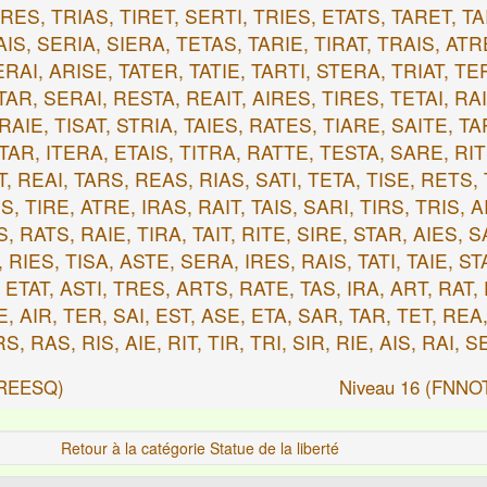
ARES, TRIAS, TIRET, SERTI, TRIES, ETATS, TARET, TA
AIS, SERIA, SIERA, TETAS, TARIE, TIRAT, TRAIS, ATR
ERAI, ARISE, TATER, TATIE, TARTI, STERA, TRIAT, TE
TAR, SERAI, RESTA, REAIT, AIRES, TIRES, TETAI, RA
RAIE, TISAT, STRIA, TAIES, RATES, TIARE, SAITE, T
ETAR, ITERA, ETAIS, TITRA, RATTE, TESTA, SARE, RIT
, REAI, TARS, REAS, RIAS, SATI, TETA, TISE, RETS, 
, TIRE, ATRE, IRAS, RAIT, TAIS, SARI, TIRS, TRIS, A
, RATS, RAIE, TIRA, TAIT, RITE, SIRE, STAR, AIES, S
, RIES, TISA, ASTE, SERA, IRES, RAIS, TATI, TAIE, ST
, ETAT, ASTI, TRES, ARTS, RATE, TAS, IRA, ART, RAT,
RE, AIR, TER, SAI, EST, ASE, ETA, SAR, TAR, TET, REA
S, RAS, RIS, AIE, RIT, TIR, TRI, SIR, RIE, AIS, RAI, S
UREESQ)
Niveau 16 (FNN
Retour à la catégorie Statue de la liberté