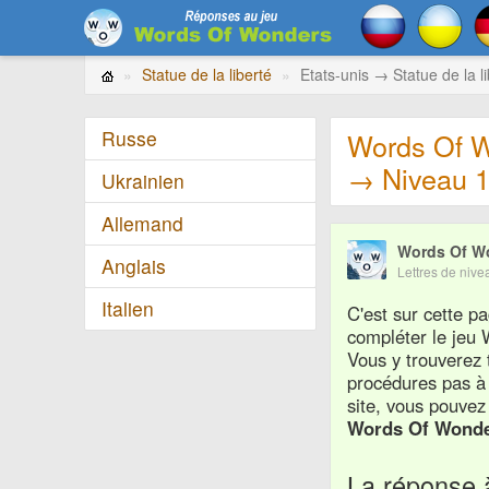
Statue de la liberté
Etats-unis → Statue de la 
Russe
Words Of W
→ Niveau 
Ukrainien
Allemand
Words Of W
Anglais
Lettres de niv
Italien
C'est sur cette 
compléter le je
Vous y trouverez 
procédures pas à
site, vous pouvez 
Words Of Wond
La réponse 