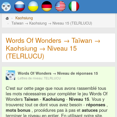
Kaohsiung
Taïwan → Kaohsiung → Niveau 15 (TELRLUCU)
Words Of Wonders → Taïwan →
Kaohsiung → Niveau 15
(TELRLUCU)
Words Of Wonders → Niveau de réponses 15
Lettres de niveau: TELRLUCU
C'est sur cette page que nous avons rassemblé tous
les mots nécessaires pour compléter le jeu Words Of
Wonders
Taïwan
-
Kaohsiung
-
Niveau 15
. Vous y
trouverez tout ce dont vous avez besoin -
réponses
,
mots bonus
, procédures pas à pas et
astuces
pour
terminer le niveau en entier. En utilisant notre site,