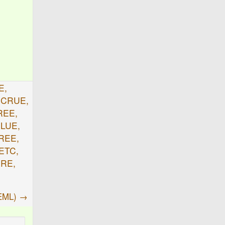
E,
ECRUE,
REE,
ELUE,
REE,
 ETC,
ERE,
IEML) →