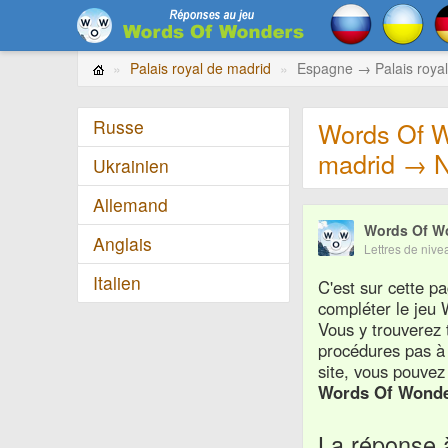
Palais royal de madrid
Espagne → Palais roya
Russe
Words Of W
madrid → 
Ukrainien
Allemand
Words Of W
Anglais
Lettres de ni
Italien
C'est sur cette 
compléter le je
Vous y trouverez 
procédures pas à
site, vous pouvez 
Words Of Wond
La réponse 