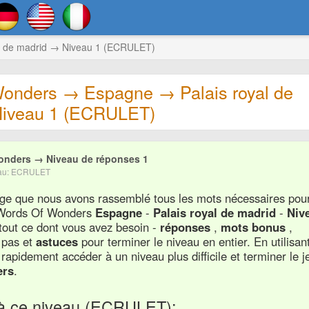
l de madrid → Niveau 1 (ECRULET)
onders → Espagne → Palais royal de
Niveau 1 (ECRULET)
onders → Niveau de réponses 1
veau: ECRULET
page que nous avons rassemblé tous les mots nécessaires pou
u Words Of Wonders
Espagne
-
Palais royal de madrid
-
Niv
tout ce dont vous avez besoin -
réponses
,
mots bonus
,
 pas et
astuces
pour terminer le niveau en entier. En utilisan
rapidement accéder à un niveau plus difficile et terminer le j
ers
.
à ce niveau (ECRULET):